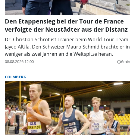
Den Etappensieg bei der Tour de France
verfolgte der Neustädter aus der Distanz
Dr. Christian Schrot ist Trainer beim World-Tour-Team
Jayco AlUla. Den Schweizer Mauro Schmid brachte er in
weniger als zwei Jahren an die Weltspitze heran.
08.08.2026 12:00
6min
query_builder
COLMBERG