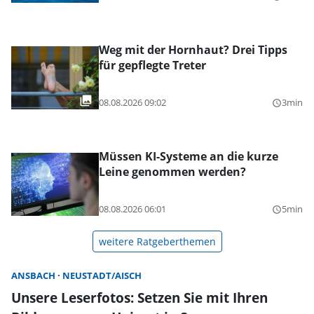
Weg mit der Hornhaut? Drei Tipps
für gepflegte Treter
08.08.2026 09:02
3min
query_builder
Müssen KI-Systeme an die kurze
Leine genommen werden?
08.08.2026 06:01
5min
query_builder
weitere Ratgeberthemen
ANSBACH
NEUSTADT/AISCH
Unsere Leserfotos: Setzen Sie mit Ihren