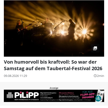
Von humorvoll bis kraftvoll: So war der
Samstag auf dem Taubertal-Festival 2026
09.08.2026 11:29
2min
query_builder