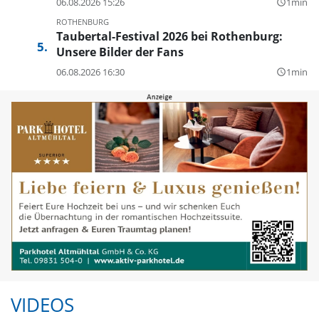
06.08.2026 15:26
1min
query_builder
ROTHENBURG
Taubertal-Festival 2026 bei Rothenburg:
Unsere Bilder der Fans
06.08.2026 16:30
1min
query_builder
VIDEOS