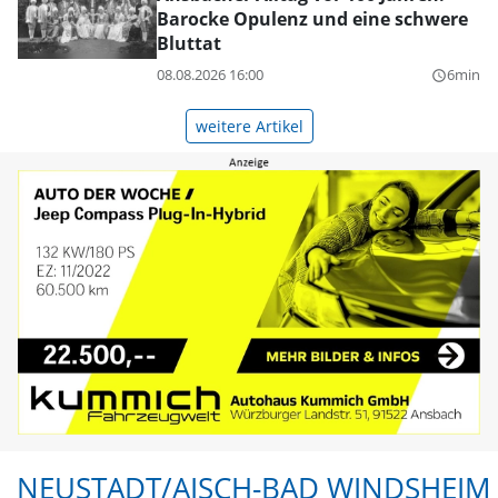
Barocke Opulenz und eine schwere
Bluttat
08.08.2026 16:00
6min
query_builder
weitere Artikel
NEUSTADT/AISCH-BAD WINDSHEIM