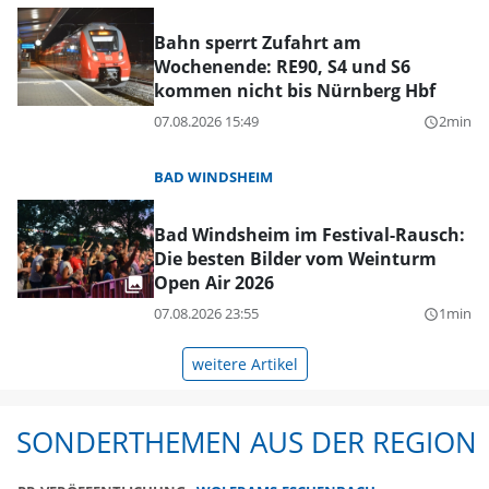
Bahn sperrt Zufahrt am
Wochenende: RE90, S4 und S6
kommen nicht bis Nürnberg Hbf
07.08.2026 15:49
2min
query_builder
BAD WINDSHEIM
Bad Windsheim im Festival-Rausch:
Die besten Bilder vom Weinturm
Open Air 2026
07.08.2026 23:55
1min
query_builder
weitere Artikel
SONDERTHEMEN AUS DER REGION