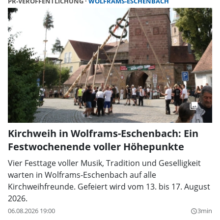
PR-VERÖFFENTLICHUNG
WOLFRAMS-ESCHENBACH
Kirchweih in Wolframs-Eschenbach: Ein
Festwochenende voller Höhepunkte
Vier Festtage voller Musik, Tradition und Geselligkeit
warten in Wolframs-Eschenbach auf alle
Kirchweihfreunde. Gefeiert wird vom 13. bis 17. August
2026.
06.08.2026 19:00
3min
query_builder