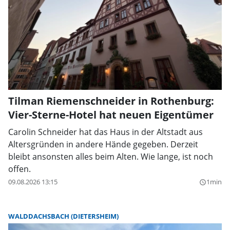
Tilman Riemenschneider in Rothenburg:
Vier-Sterne-Hotel hat neuen Eigentümer
Carolin Schneider hat das Haus in der Altstadt aus
Altersgründen in andere Hände gegeben. Derzeit
bleibt ansonsten alles beim Alten. Wie lange, ist noch
offen.
09.08.2026 13:15
1min
query_builder
WALDDACHSBACH (DIETERSHEIM)