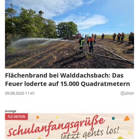
Flächenbrand bei Walddachsbach: Das
Feuer loderte auf 15.000 Quadratmetern
09.08.2026 11:41
2min
query_builder