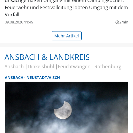
unsachgemäßen Umgang mit einem Campingkocher.
Feuerwehr und Festivalleitung lobten Umgang mit dem
Vorfall.
09.08.2026 11:49
2min
query_builder
Mehr Artikel
ANSBACH & LANDKREIS
Ansbach
Dinkelsbühl
Feuchtwangen
Rothenburg
ANSBACH
NEUSTADT/AISCH