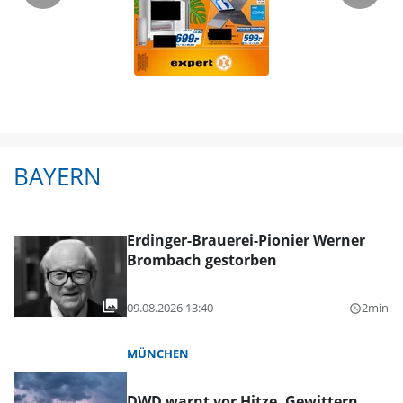
BAYERN
Erdinger-Brauerei-Pionier Werner
Brombach gestorben
09.08.2026 13:40
2min
query_builder
MÜNCHEN
DWD warnt vor Hitze, Gewittern