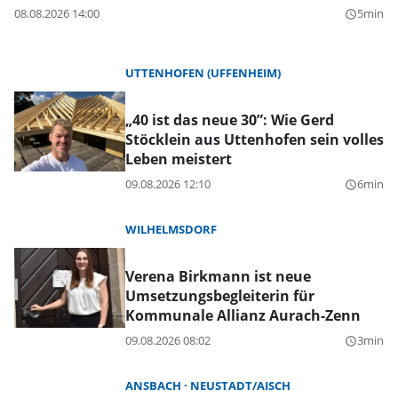
08.08.2026 14:00
5min
query_builder
UTTENHOFEN (UFFENHEIM)
„40 ist das neue 30”: Wie Gerd
Stöcklein aus Uttenhofen sein volles
Leben meistert
09.08.2026 12:10
6min
query_builder
WILHELMSDORF
Verena Birkmann ist neue
Umsetzungsbegleiterin für
Kommunale Allianz Aurach-Zenn
09.08.2026 08:02
3min
query_builder
ANSBACH
NEUSTADT/AISCH