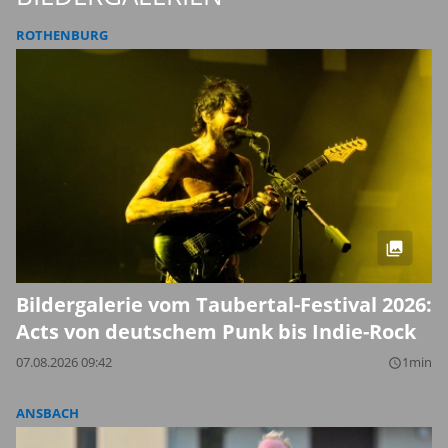
ROTHENBURG
Bildergalerie vom Taubertal-Festival 2026:
Acts von deutschem Punk bis Indie-Rock
07.08.2026 09:42
1min
query_builder
ANSBACH