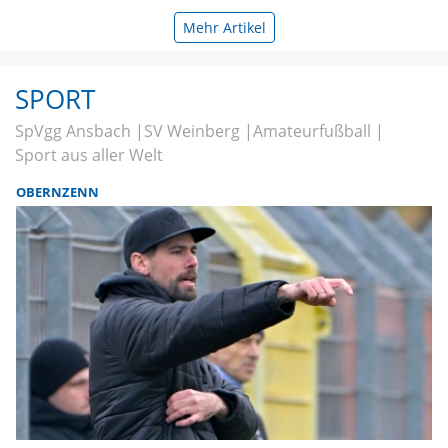
Mehr Artikel
SPORT
SpVgg Ansbach
SV Weinberg
Amateurfußball
Sport aus aller Welt
OBERNZENN