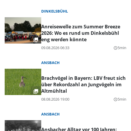
DINKELSBÜHL
Anreisewelle zum Summer Breeze
2026: Wo es rund um Dinkelsbühl
eng werden könnte
09.08.2026 06:33
5min
query_builder
ANSBACH
Brachvögel in Bayern: LBV freut sich
über Rekordzahl an Jungvögeln im
Altmühltal
08.08.2026 19:00
5min
query_builder
ANSBACH
Ansbacher Alltag vor 100 Jahren: