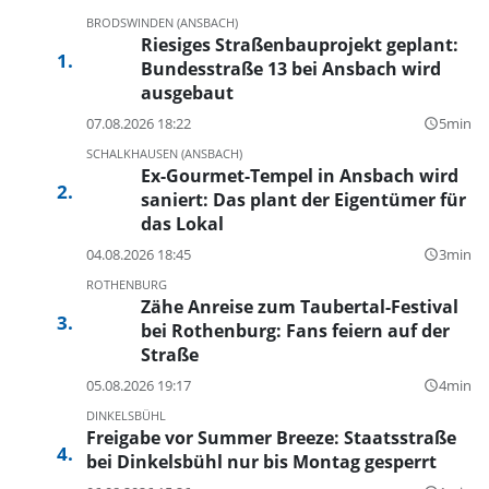
BRODSWINDEN (ANSBACH)
Riesiges Straßenbauprojekt geplant:
Bundesstraße 13 bei Ansbach wird
ausgebaut
07.08.2026 18:22
5min
query_builder
SCHALKHAUSEN (ANSBACH)
Ex-Gourmet-Tempel in Ansbach wird
saniert: Das plant der Eigentümer für
das Lokal
04.08.2026 18:45
3min
query_builder
ROTHENBURG
Zähe Anreise zum Taubertal-Festival
bei Rothenburg: Fans feiern auf der
Straße
05.08.2026 19:17
4min
query_builder
DINKELSBÜHL
Freigabe vor Summer Breeze: Staatsstraße
bei Dinkelsbühl nur bis Montag gesperrt