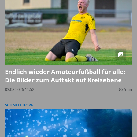
Endlich wieder Amateurfußball für alle:
Die Bilder zum Auftakt auf Kreisebene
03.08.2026 11:52
7min
query_builder
SCHNELLDORF