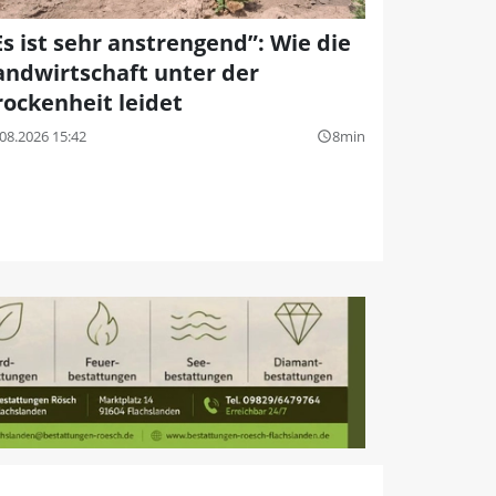
Es ist sehr anstrengend”: Wie die
andwirtschaft unter der
rockenheit leidet
08.2026 15:42
8min
query_builder