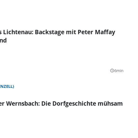
s Lichtenau: Backstage mit Peter Maffay
and
6min
query_builder
NZELL)
ber Wernsbach: Die Dorfgeschichte mühsam