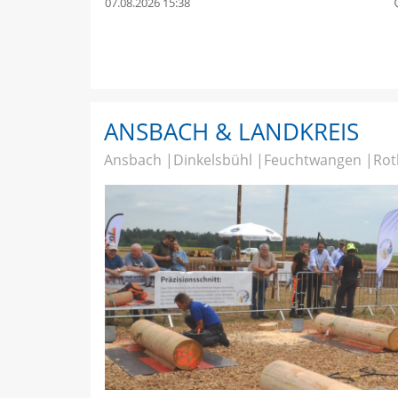
07.08.2026 15:38
quer
ANSBACH & LANDKREIS
Ansbach
Dinkelsbühl
Feuchtwangen
Rot