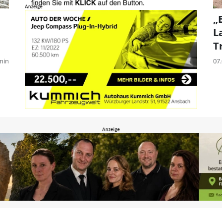
„
L
T
min
07.