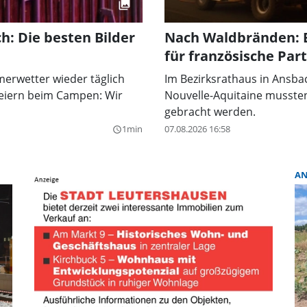
h: Die besten Bilder
Nach Waldbränden: Be
für französische Par
merwetter wieder täglich
Im Bezirksrathaus in Ansbac
Feiern beim Campen: Wir
Nouvelle-Aquitaine musste
gebracht werden.
1min
07.08.2026 16:58
query_builder
AN