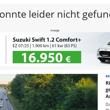
estmittelfranken | Frän
konnte leider nicht gef
BR
R
g
A
Da