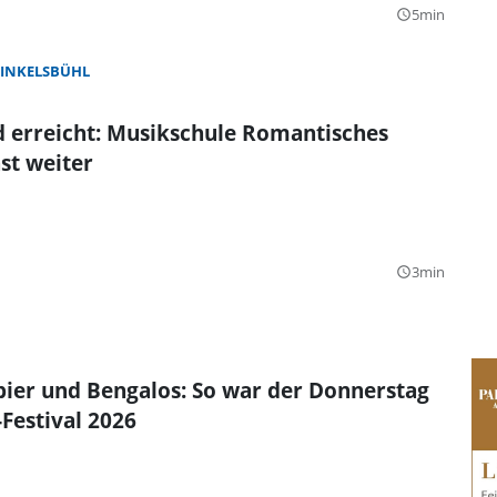
5min
query_builder
INKELSBÜHL
 erreicht: Musikschule Romantisches
st weiter
3min
query_builder
ibier und Bengalos: So war der Donnerstag
Festival 2026