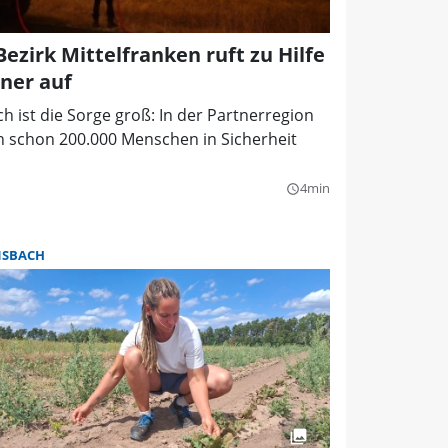
zirk Mittelfranken ruft zu Hilfe
tner auf
h ist die Sorge groß: In der Partnerregion
n schon 200.000 Menschen in Sicherheit
4min
query_builder
SBACH