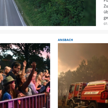
Pl
Zu
üb
ge
07.
ANSBACH