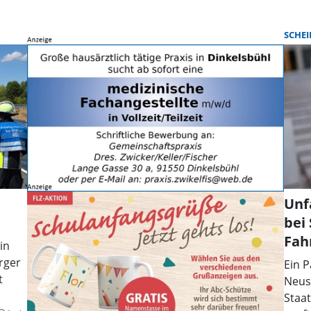
SCHEI
Unf
bei
Fah
in
rger
Ein P
t
Neust
Staat