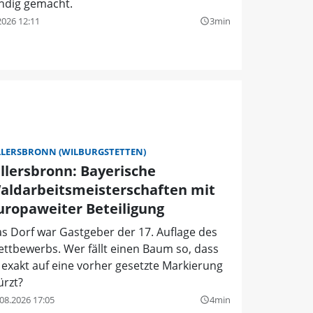
indig gemacht.
2026 12:11
3min
query_builder
LLERSBRONN (WILBURGSTETTEN)
illersbronn: Bayerische
aldarbeitsmeisterschaften mit
uropaweiter Beteiligung
s Dorf war Gastgeber der 17. Auflage des
ttbewerbs. Wer fällt einen Baum so, dass
 exakt auf eine vorher gesetzte Markierung
ürzt?
08.2026 17:05
4min
query_builder