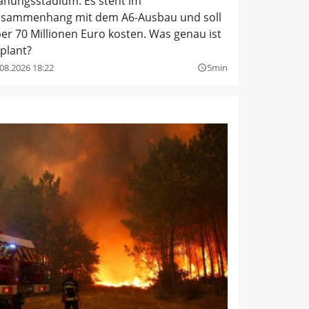
anungsstadium. Es steht im
sammenhang mit dem A6-Ausbau und soll
er 70 Millionen Euro kosten. Was genau ist
plant?
08.2026 18:22
5min
query_builder