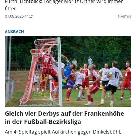
Fürth. Lichtblick: Torjäger Moritz Ortner wird immer
fitter.
07.08.2026 11:21
4min
query_builder
ANSBACH
Gleich vier Derbys auf der Frankenhöhe
in der Fußball-Bezirksliga
Am 4. Spieltag spielt Aufkirchen gegen Dinkelsbühl,