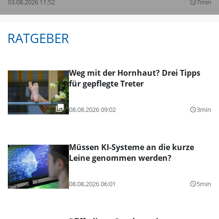
03.08.2026 11:52
7min
query_builder
RATGEBER
Weg mit der Hornhaut? Drei Tipps
für gepflegte Treter
08.08.2026 09:02
3min
query_builder
Müssen KI-Systeme an die kurze
Leine genommen werden?
08.08.2026 06:01
5min
query_builder