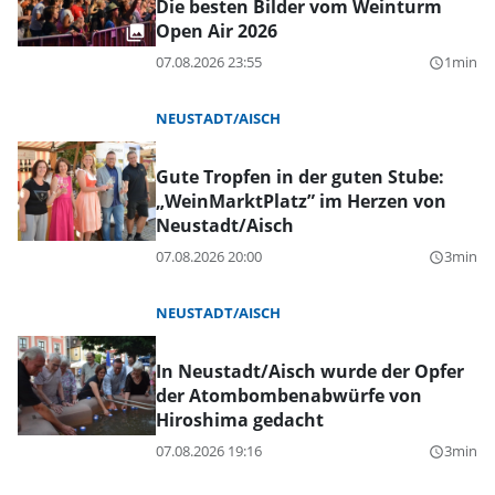
Die besten Bilder vom Weinturm
Open Air 2026
07.08.2026 23:55
1min
query_builder
NEUSTADT/AISCH
Gute Tropfen in der guten Stube:
„WeinMarktPlatz” im Herzen von
Neustadt/Aisch
07.08.2026 20:00
3min
query_builder
NEUSTADT/AISCH
In Neustadt/Aisch wurde der Opfer
der Atombombenabwürfe von
Hiroshima gedacht
07.08.2026 19:16
3min
query_builder