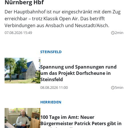
Nürnberg Hbf
Der Hauptbahnhof ist nur eingeschränkt mit dem Zug
erreichbar – trotz Klassik Open Air. Das betrifft
Verbindungen aus Ansbach und Neustadt/Aisch.
07.08.2026 15:49
2min
query_builder
STEINSFELD
Spannung und Spannungen rund
um das Projekt Dorfscheune in
Steinsfeld
08.08.2026 11:00
5min
query_builder
HERRIEDEN
100 Tage im Amt: Neuer
Bürgermeister Patrick Peters gibt in