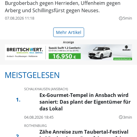
Burgoberbach gegen Herrieden, Uffenheim gegen
Arberg und Schillingsfürst gegen Neuses.
07.08.2026 11:18
5min
query_builder
Mehr Artikel
MEISTGELESEN
SCHALKHAUSEN (ANSBACH)
Ex-Gourmet-Tempel in Ansbach wird
saniert: Das plant der Eigentümer für
das Lokal
04.08.2026 18:45
3min
query_builder
ROTHENBURG
Zähe Anreise zum Taubertal-Festival