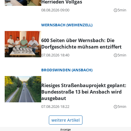
Herrieden Vollgas
08.08.2026 09:00
5min
query_builder
WERNSBACH (WEIHENZELL)
600 Seiten über Wernsbach: Die
Dorfgeschichte mühsam entziffert
07.08.2026 18:40
5min
query_builder
BRODSWINDEN (ANSBACH)
Riesiges Straßenbauprojekt geplant:
Bundesstraße 13 bei Ansbach wird
ausgebaut
07.08.2026 18:22
5min
query_builder
weitere Artikel