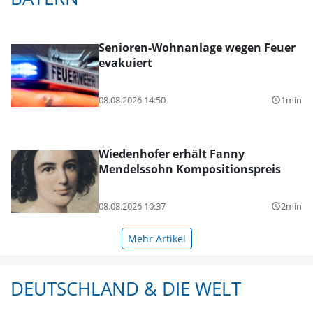
Senioren-Wohnanlage wegen Feuer
evakuiert
08.08.2026 14:50
1min
query_builder
Wiedenhofer erhält Fanny
Mendelssohn Kompositionspreis
08.08.2026 10:37
2min
query_builder
Mehr Artikel
DEUTSCHLAND & DIE WELT