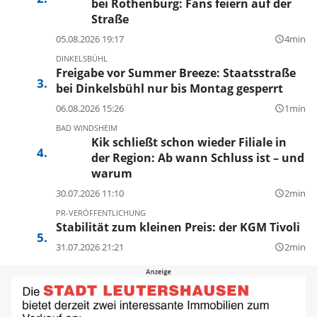
bei Rothenburg: Fans feiern auf der
Straße
05.08.2026 19:17
4min
query_builder
DINKELSBÜHL
Freigabe vor Summer Breeze: Staatsstraße
bei Dinkelsbühl nur bis Montag gesperrt
06.08.2026 15:26
1min
query_builder
BAD WINDSHEIM
Kik schließt schon wieder Filiale in
der Region: Ab wann Schluss ist – und
warum
30.07.2026 11:10
2min
query_builder
PR-VERÖFFENTLICHUNG
Stabilität zum kleinen Preis: der KGM Tivoli
31.07.2026 21:21
2min
query_builder