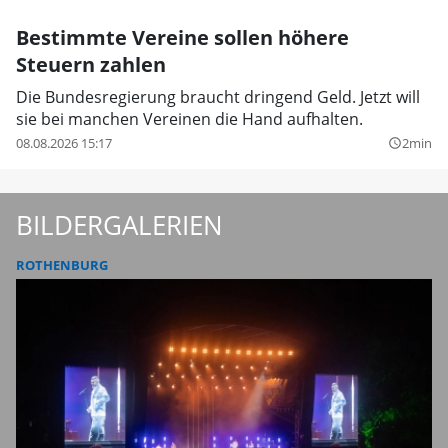
Bestimmte Vereine sollen höhere
Steuern zahlen
Die Bundesregierung braucht dringend Geld. Jetzt will
sie bei manchen Vereinen die Hand aufhalten.
08.08.2026 15:17
2min
query_builder
BILDERGALERIEN
ROTHENBURG