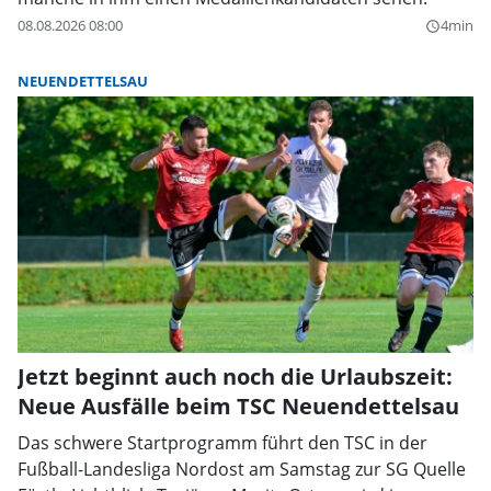
08.08.2026 08:00
4min
query_builder
NEUENDETTELSAU
Jetzt beginnt auch noch die Urlaubszeit:
Neue Ausfälle beim TSC Neuendettelsau
Das schwere Startprogramm führt den TSC in der
Fußball-Landesliga Nordost am Samstag zur SG Quelle