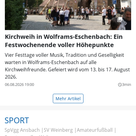
Kirchweih in Wolframs-Eschenbach: Ein
Festwochenende voller Höhepunkte
Vier Festtage voller Musik, Tradition und Geselligkeit
warten in Wolframs-Eschenbach auf alle
Kirchweihfreunde. Gefeiert wird vom 13. bis 17. August
2026.
06.08.2026 19:00
3min
query_builder
Mehr Artikel
SPORT
SpVgg Ansbach
SV Weinberg
Amateurfußball