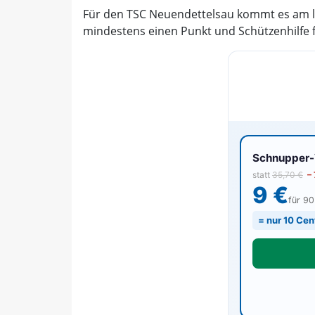
Für den TSC Neuendettelsau kommt es am l
mindestens einen Punkt und Schützenhilfe fü
Schnupper-V
statt
35,70 €
–
9 €
für 9
= nur 10 Cen