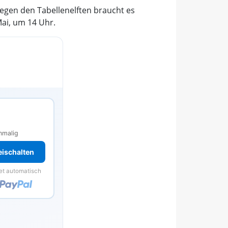
gen den Tabellenelften braucht es
Mai, um 14 Uhr.
s
nmalig
reischalten
et automatisch