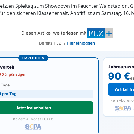
etzten Spieltag zum Showdown im Feuchter Waldstadion. Ge
r den sicheren Klassenerhalt. Anpfiff ist am Samstag, 16. 
Diesen Artikel weiterlesen mit
Bereits FLZ+?
Hier einloggen
EMPFOHLEN
Jahrespas
orteil
90 €
 75 % günstiger
ei
0 Tage
Artikel f
t pro Tag
Kein Abo, end
Jetzt freischalten
ab dem 4. Monat 11,90 €