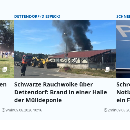
DETTENDORF (DIESPECK)
SCHNE
hen
Schwarze Rauchwolke über
Schr
Dettendorf: Brand in einer Halle
Notl
der Mülldeponie
ein 
9min
09.08.2026 10:16
2min
09.08.2
query_builder
query_builder