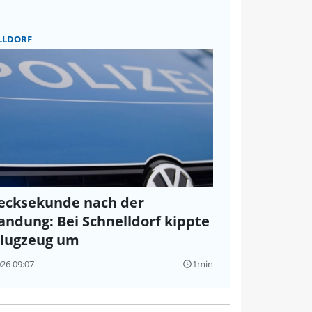
LLDORF
ecksekunde nach der
andung: Bei Schnelldorf kippte
Flugzeug um
026 09:07
1min
query_builder