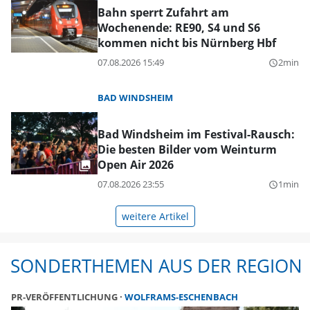
Bahn sperrt Zufahrt am
Wochenende: RE90, S4 und S6
kommen nicht bis Nürnberg Hbf
07.08.2026 15:49
2min
query_builder
BAD WINDSHEIM
Bad Windsheim im Festival-Rausch:
Die besten Bilder vom Weinturm
Open Air 2026
07.08.2026 23:55
1min
query_builder
weitere Artikel
SONDERTHEMEN AUS DER REGION
PR-VERÖFFENTLICHUNG
WOLFRAMS-ESCHENBACH