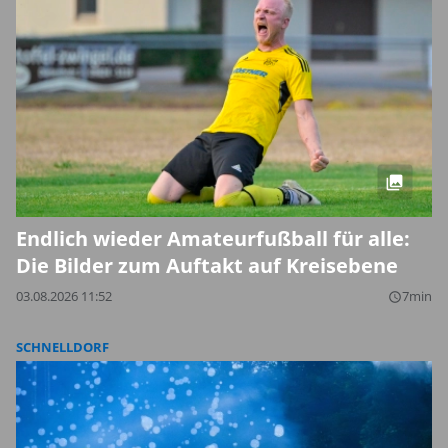
Endlich wieder Amateurfußball für alle:
Die Bilder zum Auftakt auf Kreisebene
03.08.2026 11:52
7min
query_builder
SCHNELLDORF