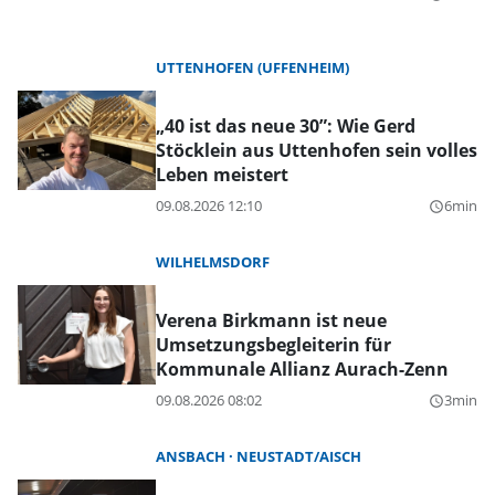
UTTENHOFEN (UFFENHEIM)
„40 ist das neue 30”: Wie Gerd
Stöcklein aus Uttenhofen sein volles
Leben meistert
09.08.2026 12:10
6min
query_builder
WILHELMSDORF
Verena Birkmann ist neue
Umsetzungsbegleiterin für
Kommunale Allianz Aurach-Zenn
09.08.2026 08:02
3min
query_builder
ANSBACH
NEUSTADT/AISCH