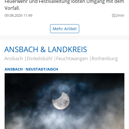
Feuerwehr und Festivalleitung lobten Umgang mit dem
Vorfall.
09.08.2026 11:49
2min
query_builder
Mehr Artikel
ANSBACH & LANDKREIS
Ansbach
Dinkelsbühl
Feuchtwangen
Rothenburg
ANSBACH
NEUSTADT/AISCH