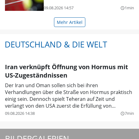
09.08.2026 14:57
1min
query_builder
Mehr Artikel
DEUTSCHLAND & DIE WELT
Iran verknüpft Öffnung von Hormus mit
US-Zugeständnissen
Der Iran und Oman sollen sich bei ihren
Verhandlungen über die Straße von Hormus praktisch
einig sein. Dennoch spielt Teheran auf Zeit und
verlangt von den USA zuerst die Erfüllung von
Vorleistungen.
09.08.2026 14:38
7min
query_builder
BILDERGALERIEN