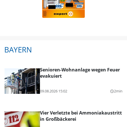
BAYERN
Senioren-Wohnanlage wegen Feuer
evakuiert
09.08.2026 15:02
2min
query_builder
Vier Verletzte bei Ammoniakaustritt
in Großbäckerei