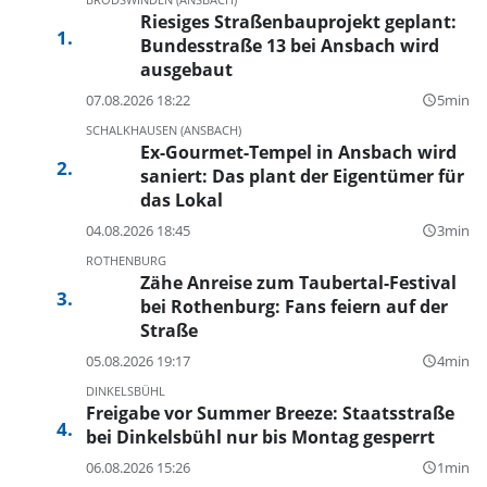
Riesiges Straßenbauprojekt geplant:
Bundesstraße 13 bei Ansbach wird
ausgebaut
07.08.2026 18:22
5min
query_builder
SCHALKHAUSEN (ANSBACH)
Ex-Gourmet-Tempel in Ansbach wird
saniert: Das plant der Eigentümer für
das Lokal
04.08.2026 18:45
3min
query_builder
ROTHENBURG
Zähe Anreise zum Taubertal-Festival
bei Rothenburg: Fans feiern auf der
Straße
05.08.2026 19:17
4min
query_builder
DINKELSBÜHL
Freigabe vor Summer Breeze: Staatsstraße
bei Dinkelsbühl nur bis Montag gesperrt
06.08.2026 15:26
1min
query_builder