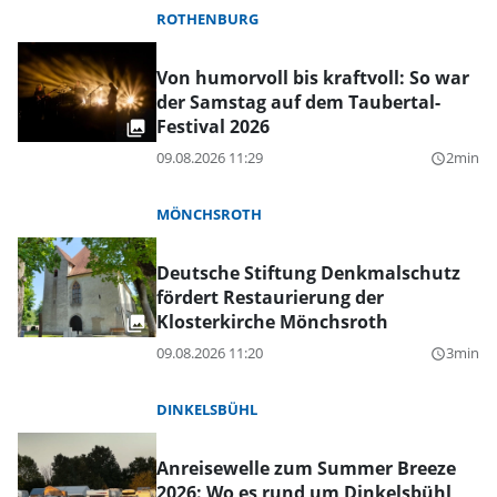
ROTHENBURG
Von humorvoll bis kraftvoll: So war
der Samstag auf dem Taubertal-
Festival 2026
09.08.2026 11:29
2min
query_builder
MÖNCHSROTH
Deutsche Stiftung Denkmalschutz
fördert Restaurierung der
Klosterkirche Mönchsroth
09.08.2026 11:20
3min
query_builder
DINKELSBÜHL
Anreisewelle zum Summer Breeze
2026: Wo es rund um Dinkelsbühl