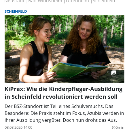
Neustadt
Bad Windsheim
Uffenheim
Scheinfeld
SCHEINFELD
KiPrax: Wie die Kinderpfleger-Ausbildung
in Scheinfeld revolutioniert werden soll
Der BSZ-Standort ist Teil eines Schulversuchs. Das
Besondere: Die Praxis steht im Fokus, Azubis werden in
ihrer Ausbildung vergütet. Doch nun droht das Aus.
08.08.2026 14:00
5min
query_builder