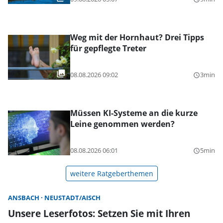
Weg mit der Hornhaut? Drei Tipps
für gepflegte Treter
08.08.2026 09:02
3min
query_builder
Müssen KI-Systeme an die kurze
Leine genommen werden?
08.08.2026 06:01
5min
query_builder
weitere Ratgeberthemen
ANSBACH
NEUSTADT/AISCH
Unsere Leserfotos: Setzen Sie mit Ihren