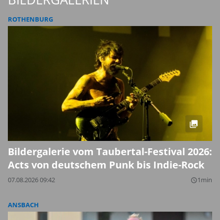
ROTHENBURG
Bildergalerie vom Taubertal-Festival 2026:
Acts von deutschem Punk bis Indie-Rock
07.08.2026 09:42
1min
query_builder
ANSBACH