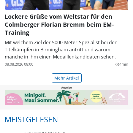
Lockere Grüße vom Weltstar für den
Colmberger Florian Bremm beim EM-
Training
Mit welchem Ziel der 5000-Meter-Spezialist bei den
Titelkämpfen in Birmingham antritt und warum
manche in ihm einen Medaillenkandidaten sehen.
08.08.2026 08:00
4min
query_builder
Mehr Artikel
MEISTGELESEN
BRODSWINDEN (ANSBACH)