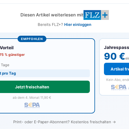
Diesen Artikel weiterlesen mit
Bereits FLZ+?
Hier einloggen
EMPFOHLEN
Jahrespas
orteil
90 €
 75 % günstiger
ei
0 Tage
Artikel f
t pro Tag
Kein Abo, end
Jetzt freischalten
ab dem 4. Monat 11,90 €
Print- oder E-Paper-Abonnent? Kostenlos freischalten →