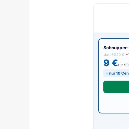
Schnupper-V
statt
35,70 €
–
9 €
für 9
= nur 10 Cen