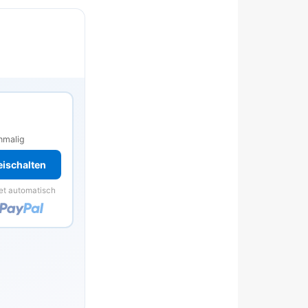
s
nmalig
reischalten
et automatisch