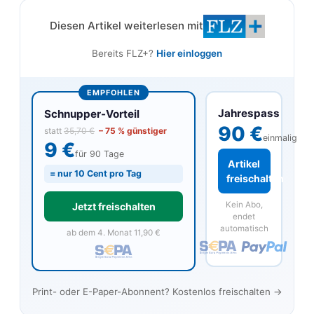
Diesen Artikel weiterlesen mit
Bereits FLZ+?
Hier einloggen
EMPFOHLEN
Jahrespass
Schnupper-Vorteil
90 €
statt
35,70 €
– 75 % günstiger
einmalig
9 €
für 90 Tage
Artikel
= nur 10 Cent pro Tag
freischalten
Kein Abo,
Jetzt freischalten
endet
automatisch
ab dem 4. Monat 11,90 €
Print- oder E-Paper-Abonnent? Kostenlos freischalten →