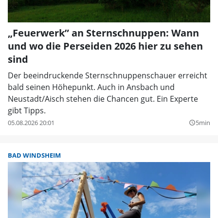
„Feuerwerk” an Sternschnuppen: Wann
und wo die Perseiden 2026 hier zu sehen
sind
Der beeindruckende Sternschnuppenschauer erreicht
bald seinen Höhepunkt. Auch in Ansbach und
Neustadt/Aisch stehen die Chancen gut. Ein Experte
gibt Tipps.
05.08.2026 20:01
5min
query_builder
BAD WINDSHEIM