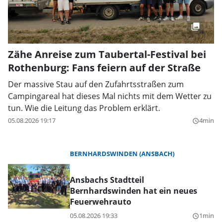
Zähe Anreise zum Taubertal-Festival bei
Rothenburg: Fans feiern auf der Straße
Der massive Stau auf den Zufahrtsstraßen zum
Campingareal hat dieses Mal nichts mit dem Wetter zu
tun. Wie die Leitung das Problem erklärt.
05.08.2026 19:17
4min
query_builder
BERNHARDSWINDEN (ANSBACH)
Ansbachs Stadtteil
Bernhardswinden hat ein neues
Feuerwehrauto
05.08.2026 19:33
1min
query_builder