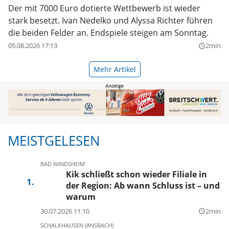
Der mit 7000 Euro dotierte Wettbewerb ist wieder
stark besetzt. Ivan Nedelko und Alyssa Richter führen
die beiden Felder an. Endspiele steigen am Sonntag.
05.08.2026 17:13
2min
query_builder
Mehr Artikel
MEISTGELESEN
BAD WINDSHEIM
Kik schließt schon wieder Filiale in
der Region: Ab wann Schluss ist – und
warum
30.07.2026 11:10
2min
query_builder
SCHALKHAUSEN (ANSBACH)