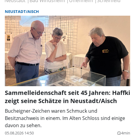
Neustadt
Bad Windsheim
Uffenheim
Scheinfeld
NEUSTADT/AISCH
Sammelleidenschaft seit 45 Jahren: Haffki
zeigt seine Schätze in Neustadt/Aisch
Bucheigner-Zeichen waren Schmuck und
Besitznachweis in einem. Im Alten Schloss sind einige
davon zu sehen.
05.08.2026 14:50
4min
query_builder