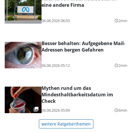
eine andere Firma
06.08.2026 06:03
2min
query_builder
Besser behalten: Aufgegebene Mail-
Adressen bergen Gefahren
06.08.2026 05:12
2min
query_builder
Mythen rund um das
Mindesthaltbarkeitsdatum im
Check
06.08.2026 05:09
6min
query_builder
weitere Ratgeberthemen