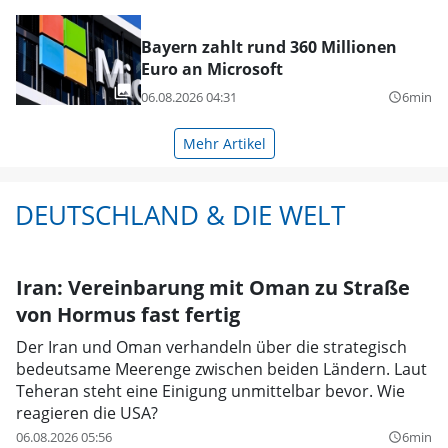
Bayern zahlt rund 360 Millionen
Euro an Microsoft
06.08.2026 04:31
6min
query_builder
Mehr Artikel
DEUTSCHLAND & DIE WELT
Iran: Vereinbarung mit Oman zu Straße
von Hormus fast fertig
Der Iran und Oman verhandeln über die strategisch
bedeutsame Meerenge zwischen beiden Ländern. Laut
Teheran steht eine Einigung unmittelbar bevor. Wie
reagieren die USA?
06.08.2026 05:56
6min
query_builder