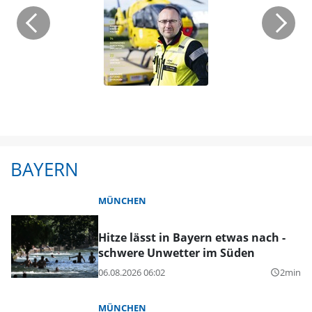
BAYERN
MÜNCHEN
Hitze lässt in Bayern etwas nach -
schwere Unwetter im Süden
06.08.2026 06:02
2min
query_builder
MÜNCHEN