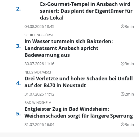
Ex-Gourmet-Tempel in Ansbach wird
saniert: Das plant der Eigentümer für
das Lokal
04.08.2026 18:45
3min
query_builder
SCHILLINGSFÜRST
Im Wasser tummeln sich Bakterien:
Landratsamt Ansbach spricht
Badewarnung aus
30.07.2026 11:16
3min
query_builder
NEUSTADT/AISCH
Drei Verletzte und hoher Schaden bei Unfall
auf der B470 in Neustadt
31.07.2026 11:12
2min
query_builder
BAD WINDSHEIM
Entgleister Zug in Bad Windsheim:
Weichenschaden sorgt für längere Sperrung
31.07.2026 16:04
3min
query_builder