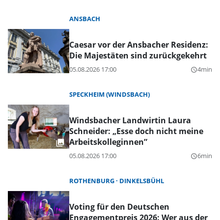
ANSBACH
Caesar vor der Ansbacher Residenz:
Die Majestäten sind zurückgekehrt
05.08.2026 17:00
4min
query_builder
SPECKHEIM (WINDSBACH)
Windsbacher Landwirtin Laura
Schneider: „Esse doch nicht meine
Arbeitskolleginnen”
05.08.2026 17:00
6min
query_builder
ROTHENBURG
DINKELSBÜHL
Voting für den Deutschen
Engagementpreis 2026: Wer aus der