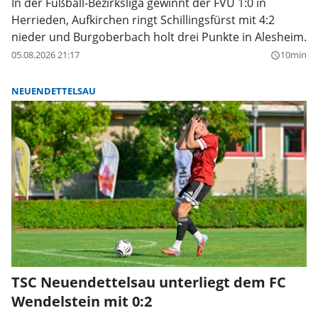
In der Fußball-Bezirksliga gewinnt der FVU 1:0 in
Herrieden, Aufkirchen ringt Schillingsfürst mit 4:2
nieder und Burgoberbach holt drei Punkte in Alesheim.
05.08.2026 21:17
10min
query_builder
NEUENDETTELSAU
TSC Neuendettelsau unterliegt dem FC
Wendelstein mit 0:2