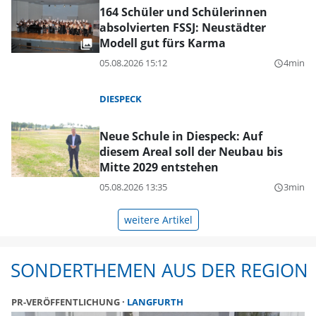
164 Schüler und Schülerinnen
absolvierten FSSJ: Neustädter
Modell gut fürs Karma
05.08.2026 15:12
4min
query_builder
DIESPECK
Neue Schule in Diespeck: Auf
diesem Areal soll der Neubau bis
Mitte 2029 entstehen
05.08.2026 13:35
3min
query_builder
weitere Artikel
SONDERTHEMEN AUS DER REGION
PR-VERÖFFENTLICHUNG
LANGFURTH