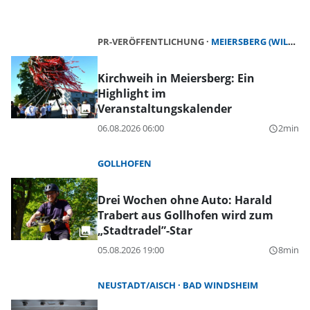
PR-VERÖFFENTLICHUNG
MEIERSBERG (WILHERMSDORF)
Kirchweih in Meiersberg: Ein
Highlight im
Veranstaltungskalender
06.08.2026 06:00
2min
query_builder
GOLLHOFEN
Drei Wochen ohne Auto: Harald
Trabert aus Gollhofen wird zum
„Stadtradel”-Star
05.08.2026 19:00
8min
query_builder
NEUSTADT/AISCH
BAD WINDSHEIM