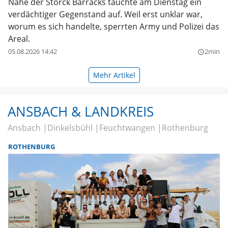
Nahe der Storck Barracks tauchte am Dienstag ein
verdächtiger Gegenstand auf. Weil erst unklar war,
worum es sich handelte, sperrten Army und Polizei das
Areal.
05.08.2026 14:42
2min
query_builder
Mehr Artikel
ANSBACH & LANDKREIS
Ansbach
Dinkelsbühl
Feuchtwangen
Rothenburg
ROTHENBURG