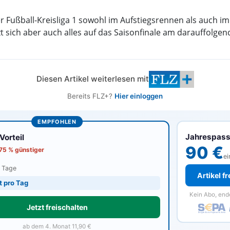
er Fußball-Kreisliga 1 sowohl im Aufstiegsrennen als auch 
t sich aber auch alles auf das Saisonfinale am darauffolgen
Diesen Artikel weiterlesen mit
Bereits FLZ+?
Hier einloggen
EMPFOHLEN
Jahrespas
orteil
90 €
 75 % günstiger
ei
0 Tage
Artikel f
t pro Tag
Kein Abo, end
Jetzt freischalten
ab dem 4. Monat 11,90 €