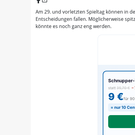
email
Am 29. und vorletzten Spieltag können in d
Entscheidungen fallen. Möglicherweise spitz
könnte es noch ganz eng werden.
Schnupper-V
statt
35,70 €
–
9 €
für 9
= nur 10 Cen